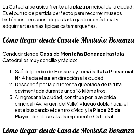
La Catedral se ubica frente a la plaza principal de la ciudad.
Es el punto de partida perfecto para recorrer museos
históricos cercanos, degustar la gastronomía local y
adquirir artesanías típicas catamarqueñas.
Cómo llegar desde Casa de Montaña Bonanza
Conducir desde
Casa de Montaña Bonanza
hasta la
Catedral es muy sencillo y rápido:
Salí del predio de Bonanza y tomá la
Ruta Provincial
N° 4
hacia el sur en dirección a la ciudad.
Descendé por la pintoresca quebrada de la ruta
pavimentada durante unos 18 kilómetros.
Al ingresar a la ciudad, continuá por la avenida
principal (Av. Virgen del Valle) y luego doblá hacia el
este buscando el centro cívico y la
Plaza 25 de
Mayo
, donde se alza la imponente Catedral.
Cómo llegar desde Casa de Montaña Bonanza