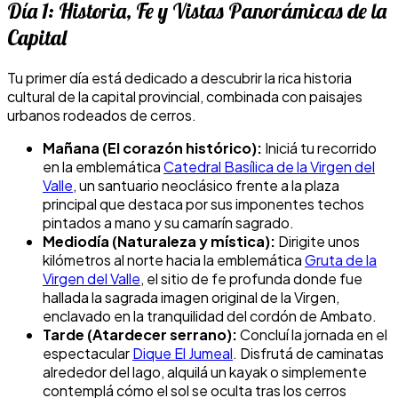
Día 1: Historia, Fe y Vistas Panorámicas de la
Capital
Tu primer día está dedicado a descubrir la rica historia
cultural de la capital provincial, combinada con paisajes
urbanos rodeados de cerros.
Mañana (El corazón histórico):
Iniciá tu recorrido
en la emblemática
Catedral Basílica de la Virgen del
Valle
, un santuario neoclásico frente a la plaza
principal que destaca por sus imponentes techos
pintados a mano y su camarín sagrado.
Mediodía (Naturaleza y mística):
Dirigite unos
kilómetros al norte hacia la emblemática
Gruta de la
Virgen del Valle
, el sitio de fe profunda donde fue
hallada la sagrada imagen original de la Virgen,
enclavado en la tranquilidad del cordón de Ambato.
Tarde (Atardecer serrano):
Concluí la jornada en el
espectacular
Dique El Jumeal
. Disfrutá de caminatas
alrededor del lago, alquilá un kayak o simplemente
contemplá cómo el sol se oculta tras los cerros